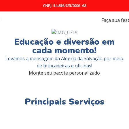
CNPJ: 54.856.925/0001-68
Faça sua fes
Educação e diversão em
cada momento!
Levamos a mensagem da Alegria da Salvação por meio
de brincadeiras e oficinas!
Monte seu pacote personalizado
Principais Serviços
Recreação educativa 🥳
Camarim K