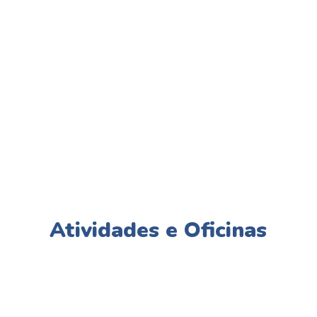
Brincadeiras que estimulam
Opções de pintura f
coordenação motora, trabalho em
penteados para 
equipe e raciocínio lógico.
Atividades e Oficinas
Atividades
Oficinas e
Atividades
em Grupo
Itens
Específicas
(até 20
Personalizados
com Valor
crianças)
Fixo
Caderno