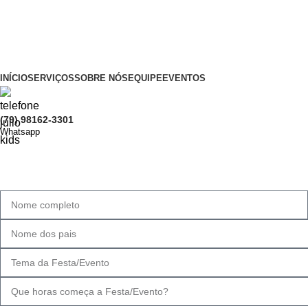
TIO JULIO KIDS: ALEGRIA, FÉ E DIVERSÃO PERSONALIZADA PARA 
CNPJ: 54.856.925/0001-68
INÍCIO
SERVIÇOS
SOBRE NÓS
EQUIPE
EVENTOS
(79) 98162-3301
Whatsapp