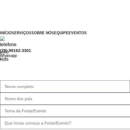
TIO JULIO KIDS: ALEGRIA, FÉ E DIVERSÃO PERSONALIZADA PARA 
CNPJ: 54.856.925/0001-68
INÍCIO
SERVIÇOS
SOBRE NÓS
EQUIPE
EVENTOS
(79) 98162-3301
Whatsapp